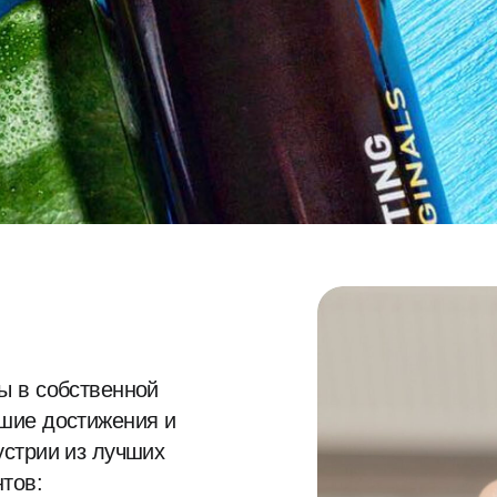
обственной
остижения и
 из лучших
ератин,
оллаген
афлора, апельсина,
а, виноградных
 оливы,
 B5, В6, С, Е