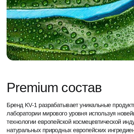
Бренд KV-1 разрабатывает уникальные продукты в с
лаборатории мирового уровня используя новейшие д
технологии европейской космецевтической индустрии
натуральных природных европейских ингредиентов:
Протеины:
2
гидролизованный к
гидролизованный к
Экстракты:
2
сои, дрожжей
Масла:
11
арганы, авокадо, с
грейпфрута, лимон
косточек, кунжута,
подсолнечника
Витамины:
8
А, В1, В2, В3 (PP),