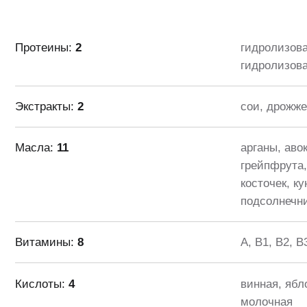
Кислоты:
4
винная, яблочная,
молочная
Этапы процедуры
Пилинг с пудрой абри
01
Шампунь с кератином 
02