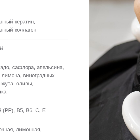
 лимонная,
косовых косточек и фруктовыми кисло
и коллагеном