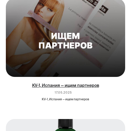
График работы: Пн-Пт, с 11:00 до 19:00
Адрес: Москва, ул. Фридриха Энгельса,
75с5, подъезд 6, этаж 2, офис 622
ООО "КВ-1 АНТИ ЭЙДЖИНГ БЬЮТИ" ОГРН
1247700801787 ИНН 9724210489 —
эксклюзивный официальный
дистрибьютор в России
профессиональной косметики premium-
класса KV-1 Anti-Aging Beauty, Испания
Серии
Ботокс для волос
KV-1, Испания — ищем партнеров
SPA для волос
17.05.2025
KV-1, Испания — ищем партнеров
Биоревитализация
Фитореконструкция
ANTI-AGE для волос
Счастье для бровей