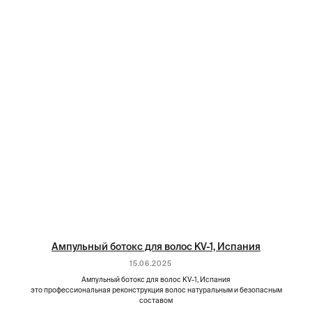
Ампульный ботокс для волос KV-1, Испания
15.06.2025
Ампульный ботокс для волос KV-1, Испания
это профессиональная реконструкция волос натуральным и безопасным
составом