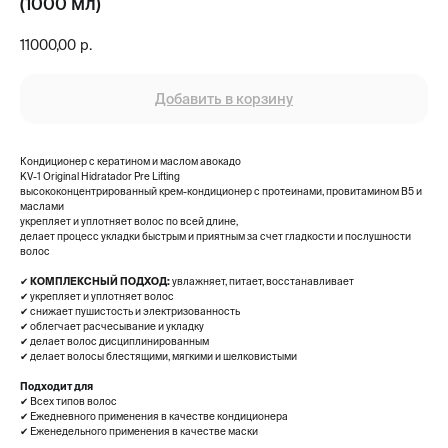
(1000 мл)
11000,00
р.
Добавить в корзину
Кондиционер с кератином и маслом авокадо
KV-1 Original Hidratador Pre Lifting
высококонцентрированный крем-кондиционер с протеинами, провитамином B5 и
маслами
укрепляет и уплотняет волос по всей длине,
делает процесс укладки быстрым и приятным за счет гладкости и послушности
волос
✔
КОМПЛЕКСНЫЙ ПОДХОД:
увлажняет, питает, восстанавливает
✔ укрепляет и уплотняет волос
✔ снижает пушистость и электризованность
✔ облегчает расчесывание и укладку
✔ делает волос дисциплинированным
✔ делает волосы блестящими, мягкими и шелковистыми
Подходит для
✔ Всех типов волос
✔ Ежедневного применения в качестве кондиционера
✔ Еженедельного применения в качестве маски