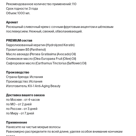
Рекомендованное количество применений: 110
Срок годности: 3 года
Объем: 1000 мл.
Аромат
Роскошный сливочный крем с сочным фруктовым акцентом и шёлковым
послевкусием. Нежный, свежий, обволакивающий.
PREMIUM состав
Гидролизованный кератин (Hydrolyzed Keratin)
Провитамин B5 (Panthenol)
Масло авокадо (Persea Gratissima (Avocado) Oil)
Оливковое масло (Olea Europaea Fruit (Olive) Oil)
Сафлоровое масло (Carthamus Tinctorius (Safflower) Oil)
Производство
Страна бренда: Испания
Производство: Испания
Изготовитель: KV-1 Anti-Aging Beauty
Доставка вашего заказа
по Москве - от 4 часов
по МО - от 2 дней
по России - от 3 дней
по Миру - от 7 дней
Применение
Нанесите на чистые мокрые волосы
Равномерно распределите по всей длине, уделяя особое внимание кончикам