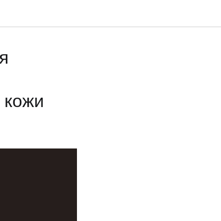
я
 кожи