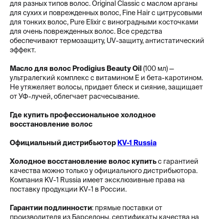
для разных типов волос. Original Classic с маслом арганы
для сухих и поврежденных волос, Fine Hair с цитрусовыми
для тонких волос, Pure Elixir с виноградными косточками
для очень поврежденных волос. Все средства
обеспечивают термозащиту, UV-защиту, антистатический
эффект.
Масло для волос Prodigius Beauty Oil
(100 мл) —
ультралегкий комплекс с витамином E и бета-каротином.
Не утяжеляет волосы, придает блеск и сияние, защищает
от УФ-лучей, облегчает расчесывание.
Где купить профессиональное холодное
восстановление волос
Официальный дистрибьютор
KV-1 Russia
Холодное восстановление волос купить
с гарантией
качества можно только у официального дистрибьютора.
Компания KV-1 Russia имеет эксклюзивные права на
поставку продукции KV-1 в России.
Гарантии подлинности
: прямые поставки от
производителя из Барселоны, сертификаты качества на