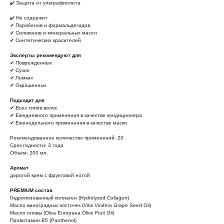
✔️ Защита от ультрафиолета
✔️ Не содержит
✔ Парабенов и формальдегидов
✔ Силиконов и минеральных масел
✔ Синтетических красителей
Эксперты рекомендуют для
✔ Поврежденных
✔ Сухих
✔ Ломких
✔ Окрашенных
Подходит для
✔ Всех типов волос
✔ Ежедневного применения в качестве кондиционера
✔ Еженедельного применения в качестве маски
Рекомендованное количество применений: 20
Срок годности: 3 года
Объем: 200 мл.
Аромат
дорогой крем с фруктовой нотой
PREMIUM состав
Гидролизованный коллаген (Hydrolyzed Collagen)
Масло виноградных косточек (Vitis Vinifera Grape Seed Oil)
Масло оливы (Olea Europaea Olive Fruit Oil)
Провитамин B5 (Panthenol)